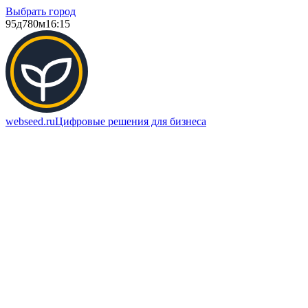
Выбрать город
95д
780м
16:15
webseed.ru
Цифровые решения для бизнеса