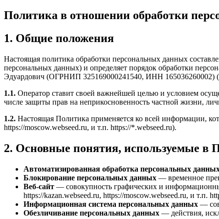
Политика в отношении обработки пер
1. Общие положения
Настоящая политика обработки персональных данных составлен
персональных данных) и определяет порядок обработки перс
Эдуардович (ОГРНИП 325169000241540, ИНН 165036260002) (
1.1.
Оператор ставит своей важнейшей целью и условием осущес
числе защиты прав на неприкосновенность частной жизни, лич
1.2.
Настоящая Политика применяется ко всей информации, котору
https://moscow.webseed.ru, и т.п. https://*.webseed.ru).
2. Основные понятия, используемые в 
Автоматизированная обработка персональных данны
Блокирование персональных данных
— временное прек
Веб-сайт
— совокупность графических и информационных м
https://kazan.webseed.ru, https://moscow.webseed.ru, и т.п. htt
Информационная система персональных данных
— сов
Обезличивание персональных данных
— действия, иск