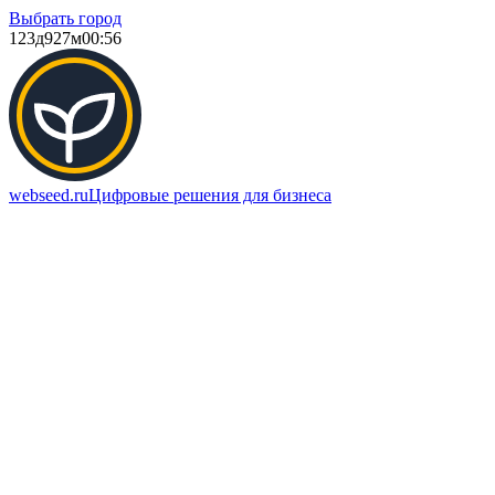
Выбрать город
123д
927м
00:56
webseed.ru
Цифровые решения для бизнеса