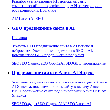
Разработка и внедрение ИИ поиска на сайт:
семантический поиск, embeddings, API, интеграция и
рост конверсии. Под ключ
AI
AI-агент
AI SEO
GEO продвижение сайта в AI
Новинка
Заказать GEO продвижение сайта в AI поиске и
нейросетях. Увеличение видимости в SEO и AI.
Комплексное GEO продвижение под ключ
SEO
SEO Яндекс
SEO Google
AI SEO
GEO-продвижение
Продвижение сайта в Алисе AI Яндекс
Увеличим видимость сайта и повысим позиции в Алисе
AI Яндекса: поможем попасть сайту в выдачу Алисы
ИИ. Продвижение сайта под нейропоиск Алисы ИИ от
Яндекса
SEO
SEO-аудит
SEO Яндекс
AI
AI SEO
Алиса AI