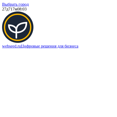
Выбрать город
27д
717м
08:03
webseed.ru
Цифровые решения для бизнеса