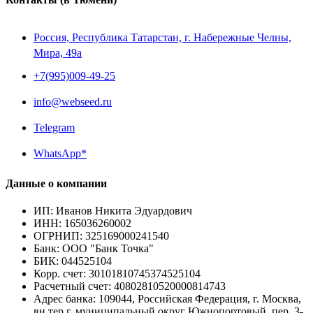
Россия, Республика Татарстан, г. Набережные Челны,
Мира, 49a
+7(995)009-49-25
info@webseed.ru
Telegram
WhatsApp*
Данные о компании
ИП
:
Иванов Никита Эдуардович
ИНН
:
165036260002
ОГРНИП
:
325169000241540
Банк
:
ООО "Банк Точка"
БИК
:
044525104
Корр. счет
:
30101810745374525104
Расчетный счет
:
40802810520000814743
Адрес банка
:
109044, Российская Федерация, г. Москва,
вн.тер.г. муниципальный округ Южнопортовый, пер. 3-