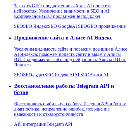
Заказать GEO продвижение сайта в AI поиске и
нейросетях. Увеличение видимости в SEO и AI.
Комплексное GEO продвижение под ключ
SEO
SEO Яндекс
SEO Google
AI SEO
GEO-продвижение
Продвижение сайта в Алисе AI Яндекс
Увеличим видимость сайта и повысим позиции в Алисе
AI Яндекса: поможем попасть сайту в выдачу Алисы
ИИ. Продвижение сайта под нейропоиск Алисы ИИ от
Яндекса
SEO
SEO-аудит
SEO Яндекс
AI
AI SEO
Алиса AI
Восстановление работы Telegram API и
ботов
Восстановить стабильную работу Telegram API и ботов:
диагностика, исправление ошибок, повышение
надежности и отказоустойчивости
API интеграции
Telegram API