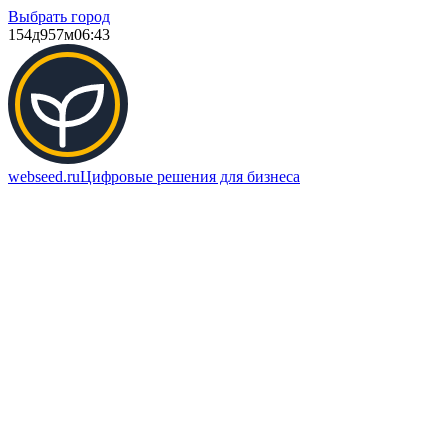
Выбрать город
154д
957м
06:43
webseed.ru
Цифровые решения для бизнеса