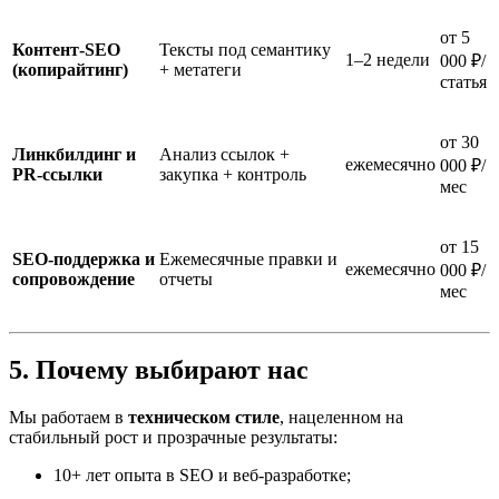
от 5
Контент-SEO
Тексты под семантику
1–2 недели
000 ₽/
(копирайтинг)
+ метатеги
статья
от 30
Линкбилдинг и
Анализ ссылок +
ежемесячно
000 ₽/
PR-ссылки
закупка + контроль
мес
от 15
SEO-поддержка и
Ежемесячные правки и
ежемесячно
000 ₽/
сопровождение
отчеты
мес
5. Почему выбирают нас
Мы работаем в
техническом стиле
, нацеленном на
стабильный рост и прозрачные результаты:
10+ лет опыта в SEO и веб-разработке;