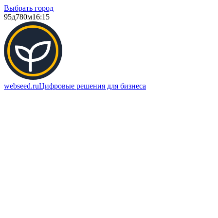
Выбрать город
95д
780м
16:15
webseed.ru
Цифровые решения для бизнеса