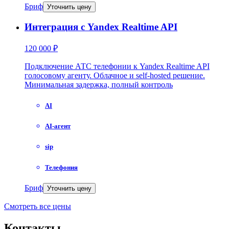
Бриф
Уточнить цену
Интеграция с Yandex Realtime API
120 000 ₽
Подключение АТС телефонии к Yandex Realtime API
голосовому агенту. Облачное и self-hosted решение.
Минимальная задержка, полный контроль
AI
AI-агент
sip
Телефония
Бриф
Уточнить цену
Смотреть все цены
Контакты