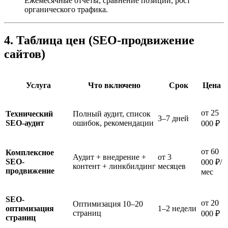
Ежемесячные отчеты, сравнение позиций, рост
органического трафика.
4. Таблица цен (SEO-продвижение
сайтов)
Услуга
Что включено
Срок
Цена
от 25
Технический
Полный аудит, список
3–7 дней
SEO-аудит
ошибок, рекомендации
000 ₽
от 60
Комплексное
Аудит + внедрение +
от 3
SEO-
000 ₽/
контент + линкбилдинг
месяцев
продвижение
мес
SEO-
от 20
Оптимизация 10–20
оптимизация
1–2 недели
страниц
000 ₽
страниц