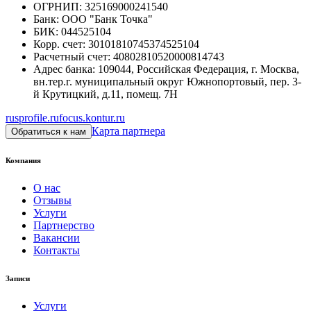
ОГРНИП
:
325169000241540
Банк
:
ООО "Банк Точка"
БИК
:
044525104
Корр. счет
:
30101810745374525104
Расчетный счет
:
40802810520000814743
Адрес банка
:
109044, Российская Федерация, г. Москва,
вн.тер.г. муниципальный округ Южнопортовый, пер. 3-
й Крутицкий, д.11, помещ. 7Н
rusprofile.ru
focus.kontur.ru
Карта партнера
Обратиться к нам
Компания
О нас
Отзывы
Услуги
Партнерство
Вакансии
Контакты
Записи
Услуги