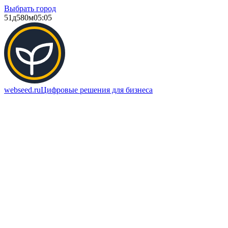
Выбрать город
51д
580м
05:05
webseed.ru
Цифровые решения для бизнеса