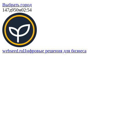
Выбрать город
147д
950м
02:54
webseed.ru
Цифровые решения для бизнеса