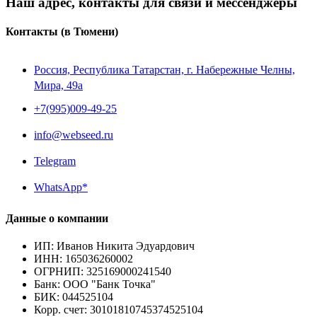
Наш адрес, контакты для связи и мессенджеры
Контакты
(в Тюмени)
Россия, Республика Татарстан, г. Набережные Челны,
Мира, 49a
+7(995)009-49-25
info@webseed.ru
Telegram
WhatsApp*
Данные о компании
ИП
:
Иванов Никита Эдуардович
ИНН
:
165036260002
ОГРНИП
:
325169000241540
Банк
:
ООО "Банк Точка"
БИК
:
044525104
Корр. счет
:
30101810745374525104