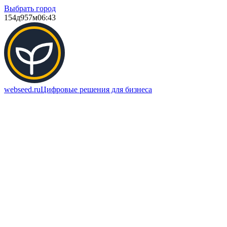
Выбрать город
154д
957м
06:43
webseed.ru
Цифровые решения для бизнеса