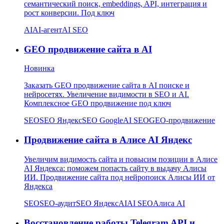
семантический поиск, embeddings, API, интеграция и
рост конверсии. Под ключ
AI
AI-агент
AI SEO
GEO продвижение сайта в AI
Новинка
Заказать GEO продвижение сайта в AI поиске и
нейросетях. Увеличение видимости в SEO и AI.
Комплексное GEO продвижение под ключ
SEO
SEO Яндекс
SEO Google
AI SEO
GEO-продвижение
Продвижение сайта в Алисе AI Яндекс
Увеличим видимость сайта и повысим позиции в Алисе
AI Яндекса: поможем попасть сайту в выдачу Алисы
ИИ. Продвижение сайта под нейропоиск Алисы ИИ от
Яндекса
SEO
SEO-аудит
SEO Яндекс
AI
AI SEO
Алиса AI
Восстановление работы Telegram API и