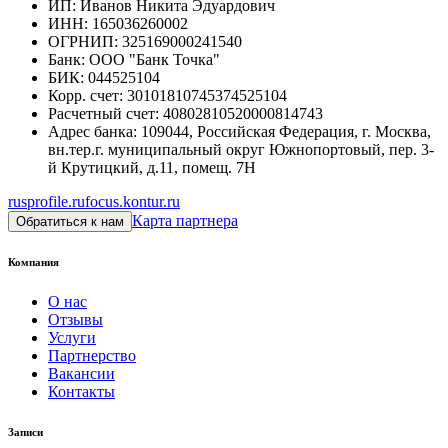
ИП
:
Иванов Никита Эдуардович
ИНН
:
165036260002
ОГРНИП
:
325169000241540
Банк
:
ООО "Банк Точка"
БИК
:
044525104
Корр. счет
:
30101810745374525104
Расчетный счет
:
40802810520000814743
Адрес банка
:
109044, Российская Федерация, г. Москва,
вн.тер.г. муниципальный округ Южнопортовый, пер. 3-
й Крутицкий, д.11, помещ. 7Н
rusprofile.ru
focus.kontur.ru
Карта партнера
Обратиться к нам
Компания
О нас
Отзывы
Услуги
Партнерство
Вакансии
Контакты
Записи