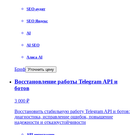
SEO-аудит
SEO Яндекс
AI
AI SEO
Алиса AI
Бриф
Уточнить цену
Восстановление работы Telegram API и
ботов
3 000 ₽
Восстановить стабильную работу Telegram API и ботов:
диагностика, исправление ошибок, повышение
надежности и отказоустойчивости
API интеграции