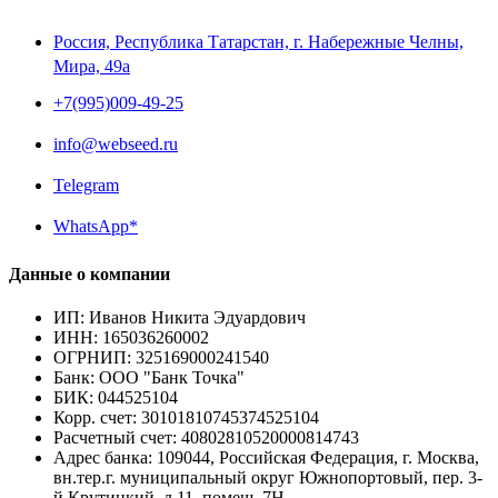
Россия, Республика Татарстан, г. Набережные Челны,
Мира, 49a
+7(995)009-49-25
info@webseed.ru
Telegram
WhatsApp*
Данные о компании
ИП
:
Иванов Никита Эдуардович
ИНН
:
165036260002
ОГРНИП
:
325169000241540
Банк
:
ООО "Банк Точка"
БИК
:
044525104
Корр. счет
:
30101810745374525104
Расчетный счет
:
40802810520000814743
Адрес банка
:
109044, Российская Федерация, г. Москва,
вн.тер.г. муниципальный округ Южнопортовый, пер. 3-
й Крутицкий, д.11, помещ. 7Н