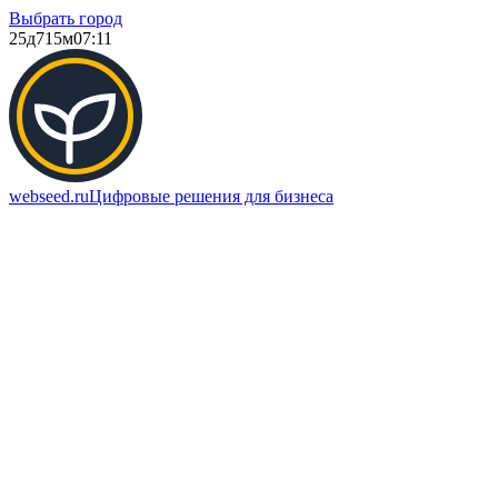
Выбрать город
25д
715м
07:11
webseed.ru
Цифровые решения для бизнеса