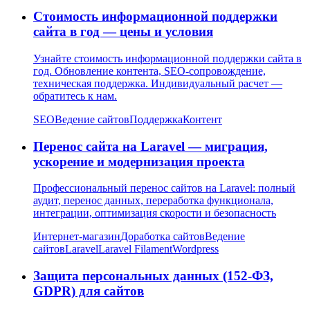
Стоимость информационной поддержки
сайта в год — цены и условия
Узнайте стоимость информационной поддержки сайта в
год. Обновление контента, SEO-сопровождение,
техническая поддержка. Индивидуальный расчет —
обратитесь к нам.
SEO
Ведение сайтов
Поддержка
Контент
Перенос сайта на Laravel — миграция,
ускорение и модернизация проекта
Профессиональный перенос сайтов на Laravel: полный
аудит, перенос данных, переработка функционала,
интеграции, оптимизация скорости и безопасность
Интернет-магазин
Доработка сайтов
Ведение
сайтов
Laravel
Laravel Filament
Wordpress
Защита персональных данных (152-ФЗ,
GDPR) для сайтов