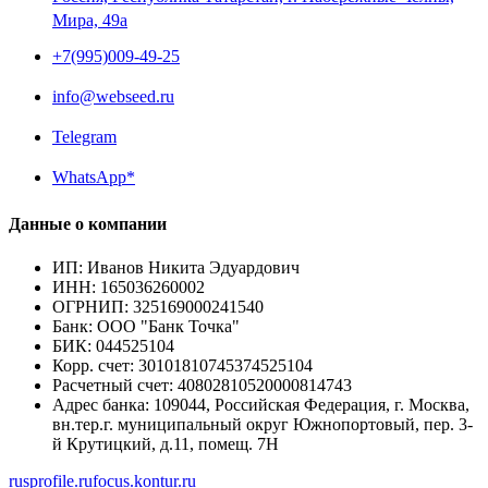
Мира, 49a
+7(995)009-49-25
info@webseed.ru
Telegram
WhatsApp*
Данные о компании
ИП
:
Иванов Никита Эдуардович
ИНН
:
165036260002
ОГРНИП
:
325169000241540
Банк
:
ООО "Банк Точка"
БИК
:
044525104
Корр. счет
:
30101810745374525104
Расчетный счет
:
40802810520000814743
Адрес банка
:
109044, Российская Федерация, г. Москва,
вн.тер.г. муниципальный округ Южнопортовый, пер. 3-
й Крутицкий, д.11, помещ. 7Н
rusprofile.ru
focus.kontur.ru