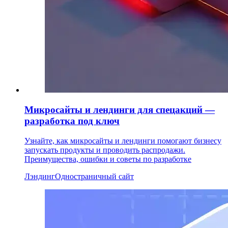
Микросайты и лендинги для спецакций —
разработка под ключ
Узнайте, как микросайты и лендинги помогают бизнесу
запускать продукты и проводить распродажи.
Преимущества, ошибки и советы по разработке
Лэндинг
Одностраничный сайт