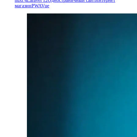
nuxt 4
Laravel 12
Одностраничный сайт
Интернет
магазин
PWA
Vue