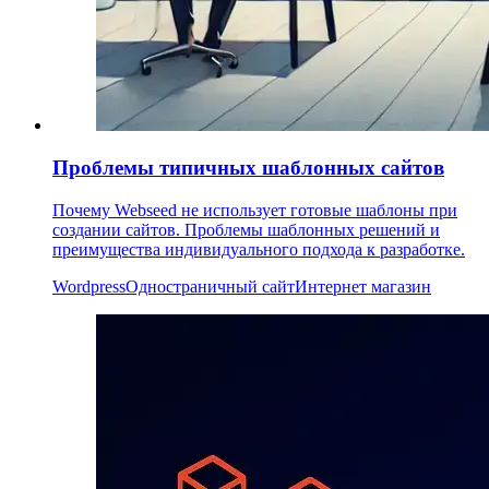
Проблемы типичных шаблонных сайтов
Почему Webseed не использует готовые шаблоны при
создании сайтов. Проблемы шаблонных решений и
преимущества индивидуального подхода к разработке.
Wordpress
Одностраничный сайт
Интернет магазин