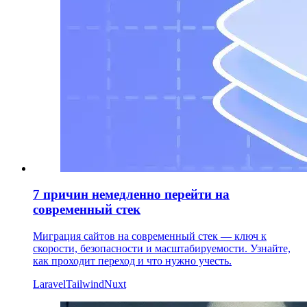
7 причин немедленно перейти на
современный стек
Миграция сайтов на современный стек — ключ к
скорости, безопасности и масштабируемости. Узнайте,
как проходит переход и что нужно учесть.
Laravel
Tailwind
Nuxt