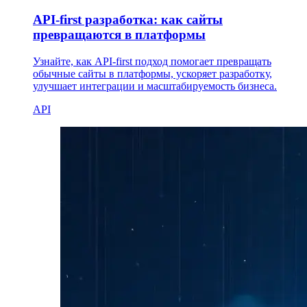
API-first разработка: как сайты
превращаются в платформы
Узнайте, как API-first подход помогает превращать
обычные сайты в платформы, ускоряет разработку,
улучшает интеграции и масштабируемость бизнеса.
API