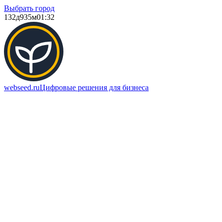
Выбрать город
132д
935м
01:32
webseed.ru
Цифровые решения для бизнеса