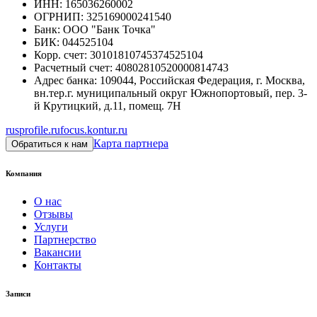
ИНН
:
165036260002
ОГРНИП
:
325169000241540
Банк
:
ООО "Банк Точка"
БИК
:
044525104
Корр. счет
:
30101810745374525104
Расчетный счет
:
40802810520000814743
Адрес банка
:
109044, Российская Федерация, г. Москва,
вн.тер.г. муниципальный округ Южнопортовый, пер. 3-
й Крутицкий, д.11, помещ. 7Н
rusprofile.ru
focus.kontur.ru
Карта партнера
Обратиться к нам
Компания
О нас
Отзывы
Услуги
Партнерство
Вакансии
Контакты
Записи