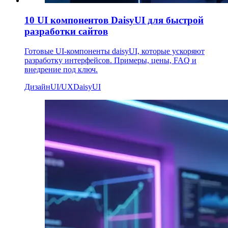
10 UI компонентов DaisyUI для быстрой
разработки сайтов
Готовые UI-компоненты daisyUI, которые ускоряют
разработку интерфейсов. Примеры, цены, FAQ и
внедрение под ключ.
Дизайн
UI/UX
DaisyUI