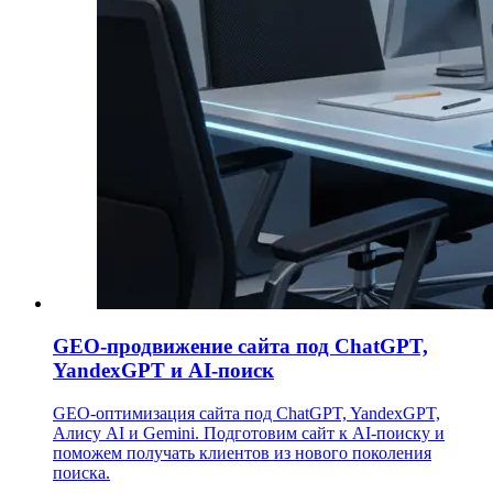
GEO-продвижение сайта под ChatGPT,
YandexGPT и AI-поиск
GEO-оптимизация сайта под ChatGPT, YandexGPT,
Алису AI и Gemini. Подготовим сайт к AI-поиску и
поможем получать клиентов из нового поколения
поиска.