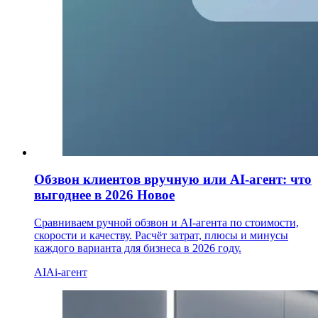
Обзвон клиентов вручную или AI-агент: что
выгоднее в 2026
Новое
Сравниваем ручной обзвон и AI-агента по стоимости,
скорости и качеству. Расчёт затрат, плюсы и минусы
каждого варианта для бизнеса в 2026 году.
AI
Ai-агент