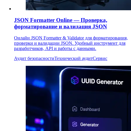
JSON Formatter Online — Проверка,
форматирование и валидация JSON
Онлайн JSON Formatter & Validator для форматирования,
проверки и валидации JSON. Удобный инструмент для
разработчиков, API и работы с данными.
Аудит безопасности
Технический аудит
Сервис