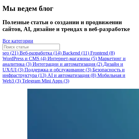
Мы ведем блог
Полезные статьи о создании и продвижении
сайтов, AI, дизайне и трендах в веб-разработке
Все категории
seo (21)
Веб-разработка (14)
Backend (11)
Frontend (8)
WordPress и CMS (4)
Интернет-магазины (5)
Маркетинг и
аналитика (3)
Интеграции и автоматизация (2)
Дизайн и
UX/UI (3)
Поддержка и обслуживание (3)
Безопасность и
инфраструктура (13)
AI и автоматизация (8)
Мобильная и
Web3 (3)
Telegram Mini Apps (3)