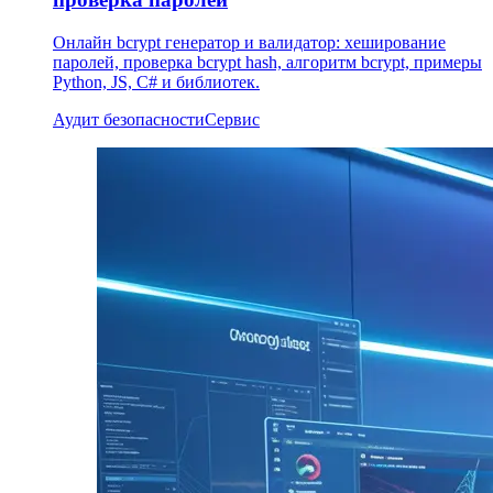
Онлайн bcrypt генератор и валидатор: хеширование
паролей, проверка bcrypt hash, алгоритм bcrypt, примеры
Python, JS, C# и библиотек.
Аудит безопасности
Сервис