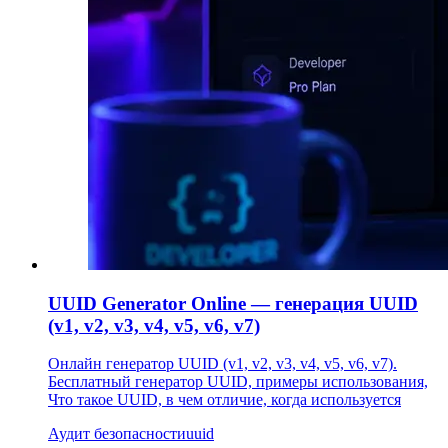
UUID Generator Online — генерация UUID
(v1, v2, v3, v4, v5, v6, v7)
Онлайн генератор UUID (v1, v2, v3, v4, v5, v6, v7).
Бесплатный генератор UUID, примеры использования,
Что такое UUID, в чем отличие, когда используется
Аудит безопасности
uuid