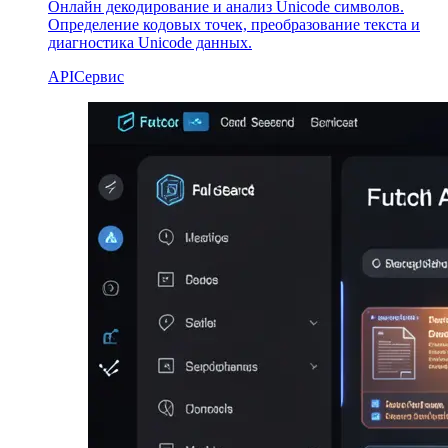
Онлайн декодирование и анализ Unicode символов.
Определение кодовых точек, преобразование текста и
диагностика Unicode данных.
API
Сервис